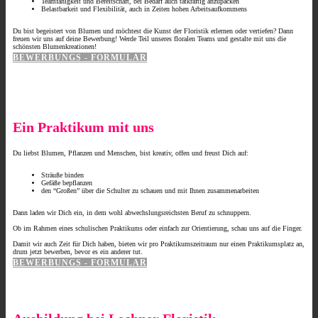
Teamfähigkeit und Bereitschaft, bei Bedarf auch tatkräftig anzupacken
Belastbarkeit und Flexibilität, auch in Zeiten hohen Arbeitsaufkommens
Du bist begeistert von Blumen und möchtest die Kunst der Floristik erlernen oder vertiefen? Dann
freuen wir uns auf deine Bewerbung! Werde Teil unseres floralen Teams und gestalte mit uns die
schönsten Blumenkreationen!
BEWERBUNGS - FORMULAR
Ein Praktikum mit uns
Du liebst Blumen, Pflanzen und Menschen, bist kreativ, offen und freust Dich auf:
Sträuße binden
Gefäße bepflanzen
den “Großen” über die Schulter zu schauen und mit Ihnen zusammenarbeiten
Dann laden wir Dich ein, in dem wohl abwechslungsreichsten Beruf zu schnuppern.
Ob im Rahmen eines schulischen Praktikums oder einfach zur Orientierung, schau uns auf die Finger.
Damit wir auch Zeit für Dich haben, bieten wir pro Praktikumszeitraum nur einen Praktikumsplatz an,
drum jetzt bewerben, bevor es ein anderer tut.
BEWERBUNGS - FORMULAR