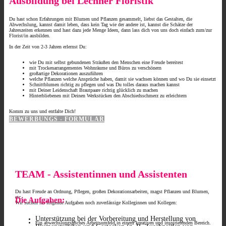
Ausbildung bei Lechner Floristik
Du hast schon Erfahrungen mit Blumen und Pflanzen gesammelt, liebst das Gestalten, die
Abwechslung, kannst damit leben, dass kein Tag wie der andere ist, kannst die Schätze der
Jahreszeiten erkennen und hast dazu jede Menge Ideen, dann lass dich von uns doch einfach zum/zur
Florist/in ausbilden.
In der Zeit von 2-3 Jahren erlernst Du:
wie Du mit selbst gebundenen Sträußen den Menschen eine Freude bereitest
mit Trockenarrangementes Wohnräume und Büros zu verschönern
großartige Dekorationen auszuführen
welche Pflanzen welche Ansprüche haben, damit sie wachsen können und wo Du sie einsetzt
Schnittblumen richtig zu pflegen und was Du tolles daraus machen kannst
mit Deiner Leidenschaft Brautpaare richtig glücklich zu machen
Hinterbliebenen mit Deinen Werkstücken den Abschiedsschmerz zu erleichtern
Komm zu uns und entfalte Dich!
BEWERBUNGS - FORMULAR
TEAM - Assistentinnen und Assistenten
Du hast Freude an Ordnung, Pflegen, großen Dekorationsarbeiten, magst Pflanzen und Blumen,
etc.
Die Au​fgaben:
Wir suchen für folgende Aufgaben noch zuverlässige Kolleginnen und Kollegen:
Unterstützung bei der Vorbereitung und Herstellung von
Ein abwechslungsreiches Arbeitsumfeld in einem kreativen und inspirierenden Bereich.