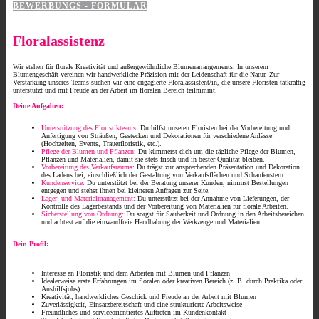
BEWERBUNGS - FORMULAR
Floralassistenz
Wir stehen für florale Kreativität und außergewöhnliche Blumenarrangements. In unserem
Blumengeschäft vereinen wir handwerkliche Präzision mit der Leidenschaft für die Natur. Zur
Verstärkung unseres Teams suchen wir eine engagierte Floralassistent/in, die unsere Floristen tatkräftig
unterstützt und mit Freude an der Arbeit im floralen Bereich teilnimmt.
Deine Aufgaben:
Unterstützung des Floristikteams:
Du hilfst unseren Floristen bei der Vorbereitung und
Anfertigung von Sträußen, Gestecken und Dekorationen für verschiedene Anlässe
(Hochzeiten, Events, Trauerfloristik, etc.).
Pflege der Blumen und Pflanzen:
Du kümmerst dich um die tägliche Pflege der Blumen,
Pflanzen und Materialien, damit sie stets frisch und in bester Qualität bleiben.
Vorbereitung des Verkaufsraums:
Du trägst zur ansprechenden Präsentation und Dekoration
des Ladens bei, einschließlich der Gestaltung von Verkaufsflächen und Schaufenstern.
Kundenservice:
Du unterstützt bei der Beratung unserer Kunden, nimmst Bestellungen
entgegen und stehst ihnen bei kleineren Anfragen zur Seite.
Lager- und Materialmanagement:
Du unterstützt bei der Annahme von Lieferungen, der
Kontrolle des Lagerbestands und der Vorbereitung von Materialien für florale Arbeiten.
Sicherstellung von Ordnung:
Du sorgst für Sauberkeit und Ordnung in den Arbeitsbereichen
und achtest auf die einwandfreie Handhabung der Werkzeuge und Materialien.
D
ein Profil:
Interesse an Floristik und dem Arbeiten mit Blumen und Pflanzen
Idealerweise erste Erfahrungen im floralen oder kreativen Bereich (z. B. durch Praktika oder
Aushilfsjobs)
Kreativität, handwerkliches Geschick und Freude an der Arbeit mit Blumen
Zuverlässigkeit, Einsatzbereitschaft und eine strukturierte Arbeitsweise
Freundliches und serviceorientiertes Auftreten im Kundenkontakt