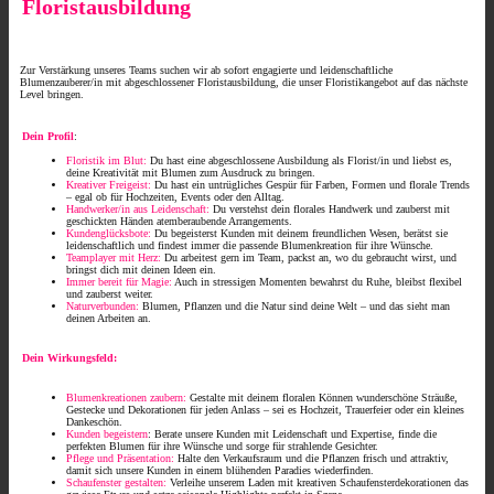
Floristausbildung
Zur Verstärkung unseres Teams suchen wir ab sofort engagierte und leidenschaftliche
Blumenzauberer/in mit abgeschlossener Floristausbildung, die unser Floristikangebot auf das nächste
Level bringen.
Dein Profil
:
Floristik im Blut:
Du hast eine abgeschlossene Ausbildung als Florist/in und liebst es,
deine Kreativität mit Blumen zum Ausdruck zu bringen.
Kreativer Freigeist
:
Du hast ein untrügliches Gespür für Farben, Formen und florale Trends
– egal ob für Hochzeiten, Events oder den Alltag.
Handwerker/in aus Leidenschaft:
Du verstehst dein florales Handwerk und zauberst mit
geschickten Händen atemberaubende Arrangements.
Kundenglücksbote:
Du begeisterst Kunden mit deinem freundlichen Wesen, berätst sie
leidenschaftlich und findest immer die passende Blumenkreation für ihre Wünsche.
Teamplayer mit Herz:
Du arbeitest gern im Team, packst an, wo du gebraucht wirst, und
bringst dich mit deinen Ideen ein.
Immer bereit für Magie:
Auch in stressigen Momenten bewahrst du Ruhe, bleibst flexibel
und zauberst weiter.
Naturverbunden:
Blumen, Pflanzen und die Natur sind deine Welt – und das sieht man
deinen Arbeiten an.
Dein Wirkungsfeld:
Blumenkreationen zaubern:
Gestalte mit deinem floralen Können wunderschöne Sträuße,
Gestecke und Dekorationen für jeden Anlass – sei es Hochzeit, Trauerfeier oder ein kleines
Dankeschön.
Kunden begeistern
: Berate unsere Kunden mit Leidenschaft und Expertise, finde die
perfekten Blumen für ihre Wünsche und sorge für strahlende Gesichter.
Pflege und Präsentation:
Halte den Verkaufsraum und die Pflanzen frisch und attraktiv,
damit sich unsere Kunden in einem blühenden Paradies wiederfinden.
Schaufenster gestalten:
Verleihe unserem Laden mit kreativen Schaufensterdekorationen das