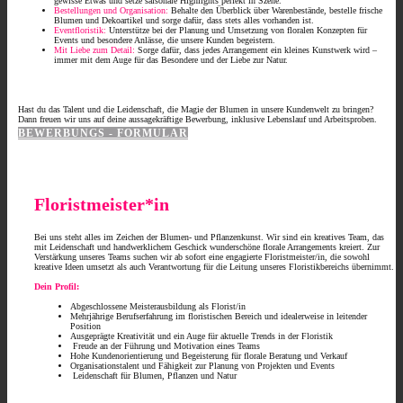
gewisse Etwas und setze saisonale Highlights perfekt in Szene.
Bestellungen und Organisation:
Behalte den Überblick über Warenbestände, bestelle frische
Blumen und Dekoartikel und sorge dafür, dass stets alles vorhanden ist.
Eventfloristik:
Unterstütze bei der Planung und Umsetzung von floralen Konzepten für
Events und besondere Anlässe, die unsere Kunden begeistern.
M
it Liebe zum Detail:
Sorge dafür, dass jedes Arrangement ein kleines Kunstwerk wird –
immer mit dem Auge für das Besondere und der Liebe zur Natur.
Hast du das Talent und die Leidenschaft, die Magie der Blumen in unsere Kundenwelt zu bringen?
Dann freuen wir uns auf deine aussagekräftige Bewerbung, inklusive Lebenslauf und Arbeitsproben.
BEWERBUNGS - FORMULAR
Floristmeister*in
Bei uns steht alles im Zeichen der Blumen- und Pflanzenkunst. Wir sind ein kreatives Team, das
mit Leidenschaft und handwerklichem Geschick wunderschöne florale Arrangements kreiert. Zur
Verstärkung unseres Teams suchen wir ab sofort eine engagierte Floristmeister/in, die sowohl
kreative Ideen umsetzt als auch Verantwortung für die Leitung unseres Floristikbereichs übernimmt.
Dein Profil:
Abgeschlossene Meisterausbildung als Florist/in
Mehrjährige Berufserfahrung im floristischen Bereich und idealerweise in leitender
Position
Ausgeprägte Kreativität und ein Auge für aktuelle Trends in der Floristik
Freude an der Führung und Motivation eines Teams
Hohe Kundenorientierung und Begeisterung für florale Beratung und Verkauf
Organisationstalent und Fähigkeit zur Planung von Projekten und Events
Leidenschaft für Blumen, Pflanzen und Natur