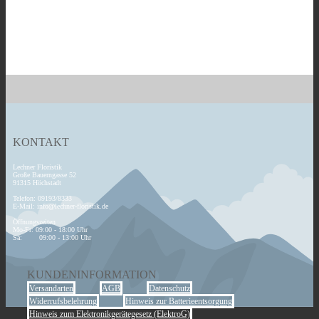
KONTAKT
Lechner Floristik
Große Bauerngasse 52
91315 Höchstadt
Telefon: 09193/8333
E-Mail:
info@lechner-floristik.de
Öffnungszeiten
Mo-Fr: 09:00 - 18:00 Uhr
Sa: 09:00 - 13:00 Uhr
KUNDENINFORMATION
Versandarten
AGB
Datenschutz
Widerrufsbelehrung
Hinweis zur Batterieentsorgung
Hinweis zum Elektronikgerätegesetz (ElektroG)