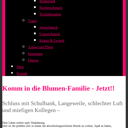
Brautstrauß
Kirchenschmuck
Tischdekoration
Trauer
Sargschmuck
Urnenschmuck
Kränze & Gesteck
Anlage und Pflege
Innenraum
Fleurop
Shop
Kontakt
Komm in die Blumen-Familie - Jetzt!!
Schluss mit Schulbank, Langeweile, schlechter Luft
und miefigen Kollegen –
Dein Leben schreit nach Veränderung.
Jetzt ist die perfekte Zeit in einem der abwechslungsreichsten Berufe zu wirken, Spaß zu haben,