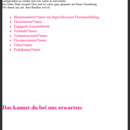
wertgeschätzt zu werden und sich weiter zu entwickeln.
Ein tolles Team erwartet Dich und ist schon ganz gespannt auf Deine Vorstellung.
Wir freuen uns auf Best-Buddies m/w/d:
Blumenzauberer*innen mit abgeschlossener Floristausbildung
Floristmeister*innen
Engagierte Auszubildende
Verkäufer*innen
Verkaufsassistent*innen
Floralassistenten*innen
Fahrer*innen
Praktikanten*innen
Das kannst du bei uns erwarten: