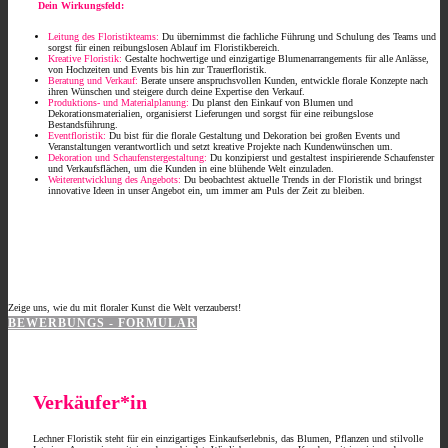
Dein Wirkungsfeld:
Leitung des Floristikteams:
Du übernimmst die fachliche Führung und Schulung des Teams und
sorgst für einen reibungslosen Ablauf im Floristikbereich.
Kreative Floristik:
Gestalte hochwertige und einzigartige Blumenarrangements für alle Anlässe,
von Hochzeiten und Events bis hin zur Trauerfloristik.
Beratung und Verkauf:
Berate unsere anspruchsvollen Kunden, entwickle florale Konzepte nach
ihren Wünschen und steigere durch deine Expertise den Verkauf.
Produktions- und Materialplanung:
Du planst den Einkauf von Blumen und
Dekorationsmaterialien, organisierst Lieferungen und sorgst für eine reibungslose
Bestandsführung.
Eventfloristik:
Du bist für die florale Gestaltung und Dekoration bei großen Events und
Veranstaltungen verantwortlich und setzt kreative Projekte nach Kundenwünschen um.
D
ekoration und Schaufenstergestaltung:
Du konzipierst und gestaltest inspirierende Schaufenster
und Verkaufsflächen, um die Kunden in eine blühende Welt einzuladen.
Weiterentwicklung des Angebots:
Du beobachtest aktuelle Trends in der Floristik und bringst
innovative Ideen in unser Angebot ein, um immer am Puls der Zeit zu bleiben.
Zeige uns, wie du mit floraler Kunst die Welt verzauberst!
BEWERBUNGS - FORMULAR
Verkäufer*in
Lechner Floristik steht für ein einzigartiges Einkaufserlebnis, das Blumen, Pflanzen und stilvolle