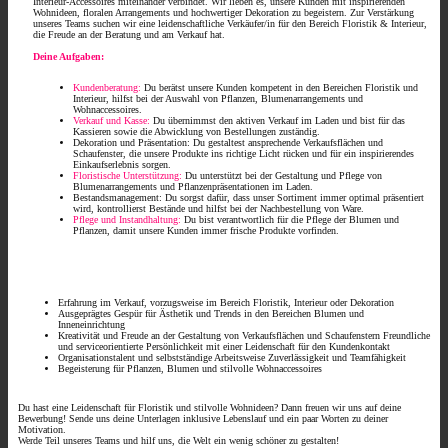
Interieur-Accessoires miteinander verbindet. Wir lieben es, unsere Kunden mit inspirierenden
Wohnideen, floralen Arrangements und hochwertiger Dekoration zu begeistern. Zur Verstärkung
unseres Teams suchen wir eine leidenschaftliche Verkäufer/in für den Bereich Floristik & Interieur,
die Freude an der Beratung und am Verkauf hat.
Deine Aufgaben:
Kundenberatung:
Du berätst unsere Kunden kompetent in den Bereichen Floristik und
Interieur, hilfst bei der Auswahl von Pflanzen, Blumenarrangements und
Wohnaccessoires.
Verkauf und Kasse:
Du übernimmst den aktiven Verkauf im Laden und bist für das
Kassieren sowie die Abwicklung von Bestellungen zuständig.
Dekoration und Präsentation: Du gestaltest ansprechende Verkaufsflächen und
Schaufenster, die unsere Produkte ins richtige Licht rücken und für ein inspirierendes
Einkaufserlebnis sorgen.
Floristische Unterstützung:
Du unterstützt bei der Gestaltung und Pflege von
Blumenarrangements und Pflanzenpräsentationen im Laden.
Bestandsmanagement: Du sorgst dafür, dass unser Sortiment immer optimal präsentiert
wird, kontrollierst Bestände und hilfst bei der Nachbestellung von Ware.
P
flege und Instandhaltung:
Du bist verantwortlich für die Pflege der Blumen und
Pflanzen, damit unsere Kunden immer frische Produkte vorfinden.
Erfahrung im Verkauf, vorzugsweise im Bereich Floristik, Interieur oder Dekoration
Ausgeprägtes Gespür für Ästhetik und Trends in den Bereichen Blumen und
Inneneinrichtung
Kreativität und Freude an der Gestaltung von Verkaufsflächen und Schaufenstern Freundliche
und serviceorientierte Persönlichkeit mit einer Leidenschaft für den Kundenkontakt
Organisationstalent und selbstständige Arbeitsweise Zuverlässigkeit und Teamfähigkeit
Begeisterung für Pflanzen, Blumen und stilvolle Wohnaccessoires
Du hast eine Leidenschaft für Floristik und stilvolle Wohnideen? Dann freuen wir uns auf deine
Bewerbung! Sende uns deine Unterlagen inklusive Lebenslauf und ein paar Worten zu deiner
Motivation.
Werde Teil unseres Teams und hilf uns, die Welt ein wenig schöner zu gestalten!