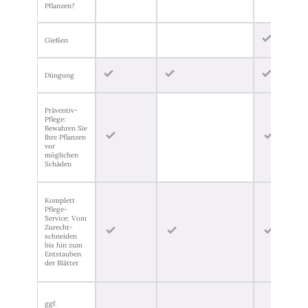
Pflanzen?
​
Gießen
Düngung
Präventiv-
Pflege:
Bewahren Sie
Ihre Pflanzen
vor
möglichen
Schäden
Komplett
Pflege-
Service: Vom
Zurecht-
schneiden
bis hin zum
Entstauben
der Blätter
ggf.