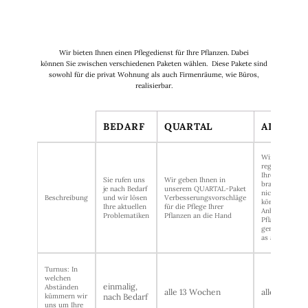
Wir bieten Ihnen einen Pflegedienst für Ihre Pflanzen. Dabei
können Sie zwischen verschiedenen Paketen wählen. Diese Pakete sind
sowohl für die privat Wohnung als auch Firmenräume, wie Büros,
realisierbar.
BEDARF
QUARTAL
ALL IN 
Wir kümmern 
regelmäßig u
Ihre Pflanzen. 
Sie rufen uns
Wir geben Ihnen in
brauchen sich
je nach Bedarf
unserem QUARTAL-Paket
nichts sorgen
Beschreibung
und wir lösen
Verbesserungsvorschläge
können den
Ihre aktuellen
für die Pflege Ihrer
Anblick Ihrer
Problematiken
Pflanzen an die Hand
Pflanzen
genießen: Pla
as a Service
Turnus: In
welchen
einmalig,
Abständen
alle 13 Wochen
alle 2 Woch
kümmern wir
nach Bedarf
uns um Ihre