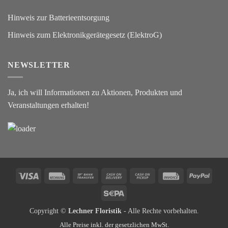
Hinweis zur Batterieentsorgung
Hinweis zum Elektronikgerätegesetz (ElektroG)
NEWSLETTER
Ja, ich will Informationen zu Aktionen, Produkten und
Veranstaltungen erhalten!
Visa
Rechung
Bank
Cash
Cash
Invoice
PayPa
Transfer
On
on
Sepa
Delivery
Pickup
Copyright ©
Lechner Floristik
- Alle Rechte vorbehalten.
Alle Preise inkl. der gesetzlichen MwSt.