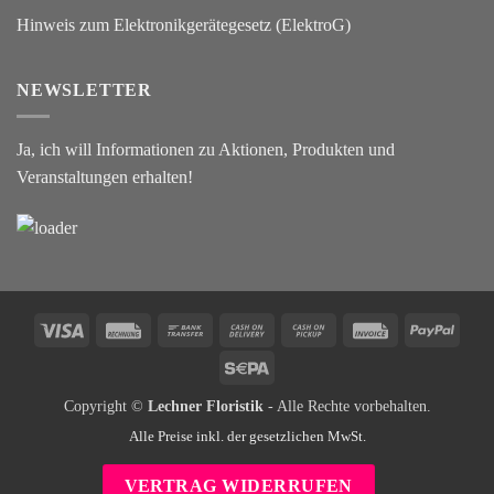
Hinweis zum Elektronikgerätegesetz (ElektroG)
NEWSLETTER
Ja, ich will Informationen zu Aktionen, Produkten und
Veranstaltungen erhalten!
Visa
Rechung
Bank
Cash
Cash
Invoice
PayPa
Transfer
On
on
Sepa
Delivery
Pickup
Copyright ©
Lechner Floristik
- Alle Rechte vorbehalten.
Alle Preise inkl. der gesetzlichen MwSt.
VERTRAG WIDERRUFEN